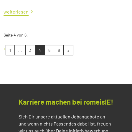
weiterlesen
Seite 4 von 6.
«
1
...
3
4
5
6
»
Karriere machen bei romeisIE!
Sieh Dir unsere aktuellen Jobangebote an –
und wenn nichts Passendes dabei ist, freuen
wir uns auch über Deine Initiativbewerbung.