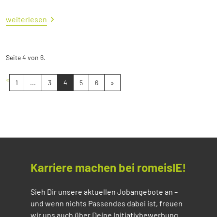
weiterlesen
Seite 4 von 6.
«
1
...
3
4
5
6
»
Karriere machen bei romeisIE!
Sieh Dir unsere aktuellen Jobangebote an –
und wenn nichts Passendes dabei ist, freuen
wir uns auch über Deine Initiativbewerbung.