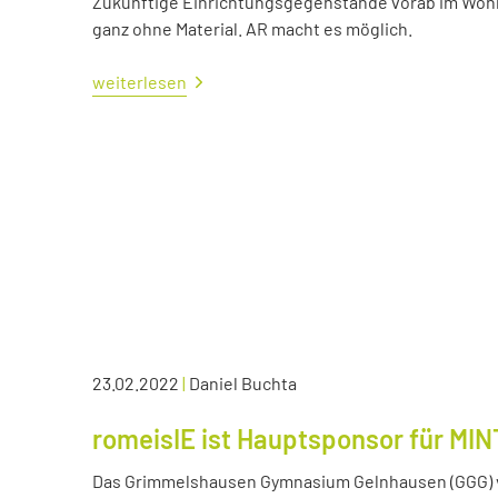
Zukünftige Einrichtungsgegenstände vorab im Wohn
ganz ohne Material. AR macht es möglich.
weiterlesen
23.02.2022
|
Daniel Buchta
romeisIE ist Hauptsponsor für MIN
Das Grimmelshausen Gymnasium Gelnhausen (GGG) v