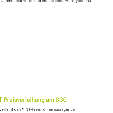
zimmer platzieren und industrieller Prototypenbau
T Preisverleihung am GGG
erleiht den MINT-Preis für herausragende