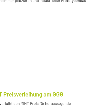
zimmer platzieren und industrieller Prototypenbau
T Preisverleihung am GGG
erleiht den MINT-Preis für herausragende