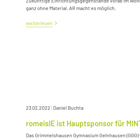
Zukünftige Einrichtungsgegenstände vorab im Wohn
ganz ohne Material. AR macht es möglich.
weiterlesen
23.02.2022
|
Daniel Buchta
romeisIE ist Hauptsponsor für MIN
Das Grimmelshausen Gymnasium Gelnhausen (GGG) v