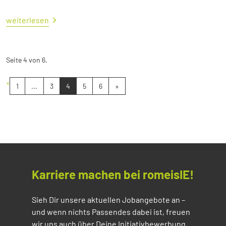
weiterlesen
Seite 4 von 6.
«
1
...
3
4
5
6
»
Karriere machen bei romeisIE!
Sieh Dir unsere aktuellen Jobangebote an –
und wenn nichts Passendes dabei ist, freuen
wir uns auch über Deine Initiativbewerbung.