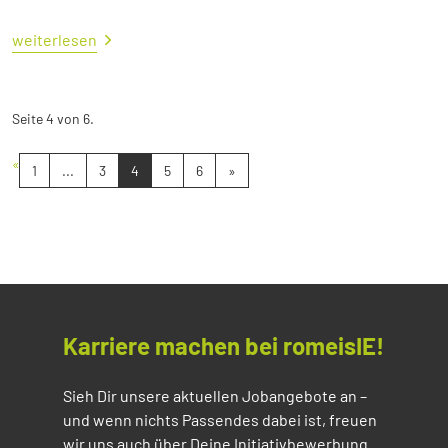
weiterlesen
Seite 4 von 6.
«
1
...
3
4
5
6
»
Karriere machen bei romeisIE!
Sieh Dir unsere aktuellen Jobangebote an –
und wenn nichts Passendes dabei ist, freuen
wir uns auch über Deine Initiativbewerbung.