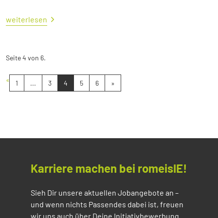
weiterlesen
Seite 4 von 6.
«
1
...
3
4
5
6
»
Karriere machen bei romeisIE!
Sieh Dir unsere aktuellen Jobangebote an –
und wenn nichts Passendes dabei ist, freuen
wir uns auch über Deine Initiativbewerbung.