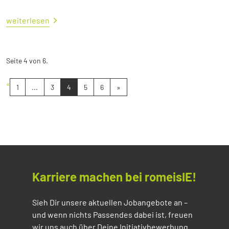
weiterlesen
Seite 4 von 6.
«
1
...
3
4
5
6
»
Karriere machen bei romeisIE!
Sieh Dir unsere aktuellen Jobangebote an –
und wenn nichts Passendes dabei ist, freuen
wir uns auch über Deine Initiativbewerbung.