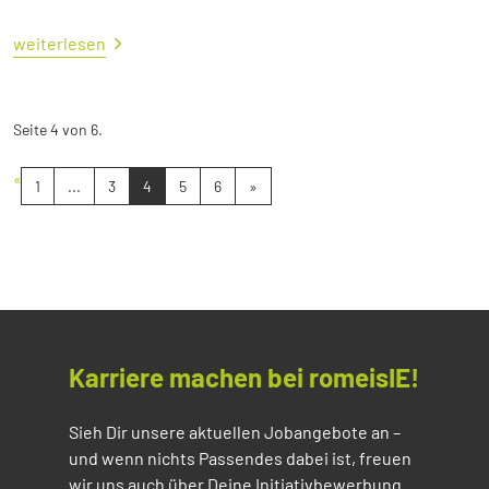
weiterlesen
Seite 4 von 6.
«
1
...
3
4
5
6
»
Karriere machen bei romeisIE!
Sieh Dir unsere aktuellen Jobangebote an –
und wenn nichts Passendes dabei ist, freuen
wir uns auch über Deine Initiativbewerbung.