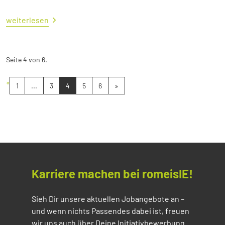
weiterlesen
Seite 4 von 6.
«
1
...
3
4
5
6
»
Karriere machen bei romeisIE!
Sieh Dir unsere aktuellen Jobangebote an –
und wenn nichts Passendes dabei ist, freuen
wir uns auch über Deine Initiativbewerbung.