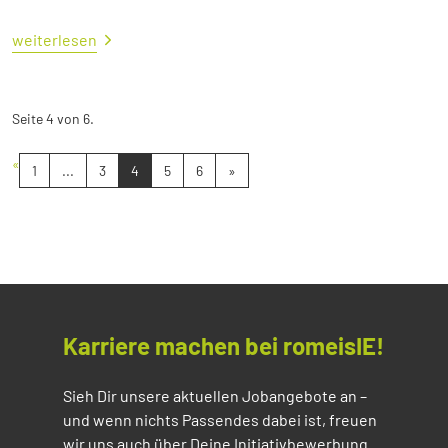
weiterlesen
Seite 4 von 6.
«
1
...
3
4
5
6
»
Karriere machen bei romeisIE!
Sieh Dir unsere aktuellen Jobangebote an –
und wenn nichts Passendes dabei ist, freuen
wir uns auch über Deine Initiativbewerbung.