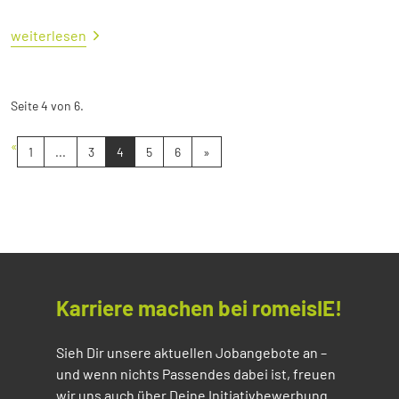
weiterlesen
Seite 4 von 6.
«
1
...
3
4
5
6
»
Karriere machen bei romeisIE!
Sieh Dir unsere aktuellen Jobangebote an –
und wenn nichts Passendes dabei ist, freuen
wir uns auch über Deine Initiativbewerbung.