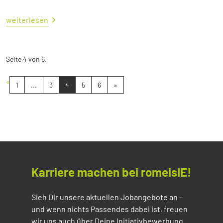
weiterlesen
Seite 4 von 6.
«
1
...
3
4
5
6
»
Karriere machen bei romeisIE!
Sieh Dir unsere aktuellen Jobangebote an –
und wenn nichts Passendes dabei ist, freuen
wir uns auch über Deine Initiativbewerbung.