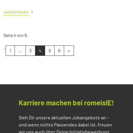
weiterlesen
Seite 4 von 6.
«
1
...
3
4
5
6
»
Karriere machen bei romeisIE!
Sieh Dir unsere aktuellen Jobangebote an –
und wenn nichts Passendes dabei ist, freuen
wir uns auch über Deine Initiativbewerbung.