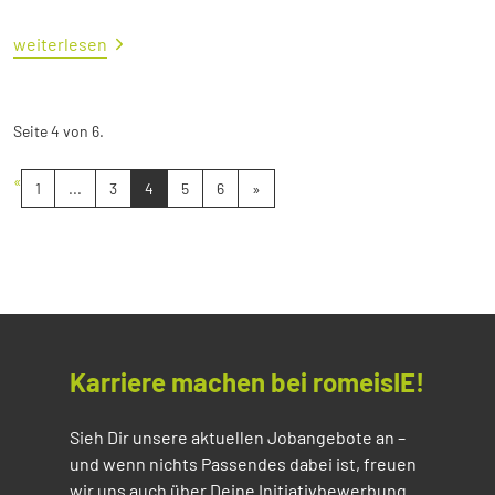
weiterlesen
Seite 4 von 6.
«
1
...
3
4
5
6
»
Karriere machen bei romeisIE!
Sieh Dir unsere aktuellen Jobangebote an –
und wenn nichts Passendes dabei ist, freuen
wir uns auch über Deine Initiativbewerbung.