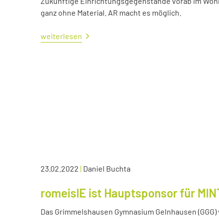
Zukünftige Einrichtungsgegenstände vorab im Wohn
ganz ohne Material. AR macht es möglich.
weiterlesen
23.02.2022
|
Daniel Buchta
romeisIE ist Hauptsponsor für MIN
Das Grimmelshausen Gymnasium Gelnhausen (GGG) v