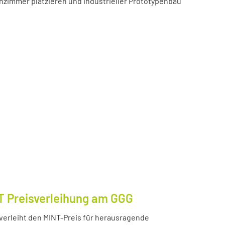
zimmer platzieren und industrieller Prototypenbau
T Preisverleihung am GGG
erleiht den MINT-Preis für herausragende