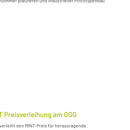
zimmer platzieren und industrieller Prototypenbau
T Preisverleihung am GGG
erleiht den MINT-Preis für herausragende