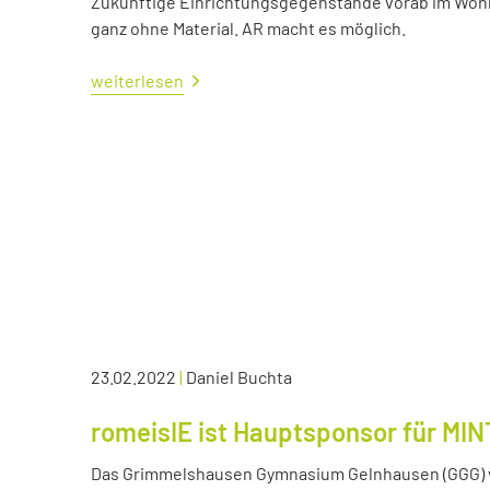
Zukünftige Einrichtungsgegenstände vorab im Wohn
ganz ohne Material. AR macht es möglich.
weiterlesen
23.02.2022
|
Daniel Buchta
romeisIE ist Hauptsponsor für MIN
Das Grimmelshausen Gymnasium Gelnhausen (GGG) v