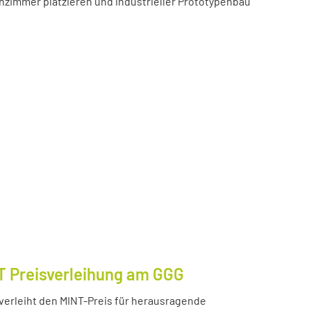
zimmer platzieren und industrieller Prototypenbau
T Preisverleihung am GGG
erleiht den MINT-Preis für herausragende