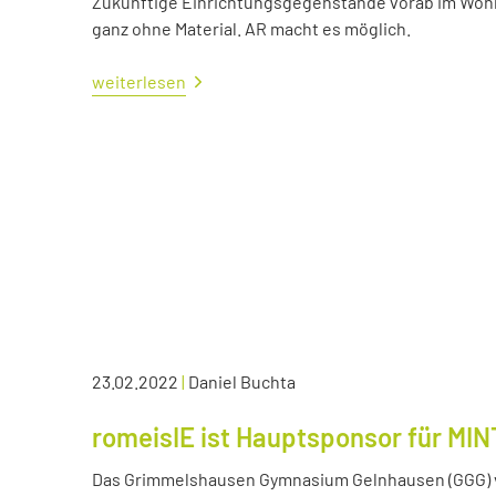
Zukünftige Einrichtungsgegenstände vorab im Wohn
ganz ohne Material. AR macht es möglich.
weiterlesen
23.02.2022
|
Daniel Buchta
romeisIE ist Hauptsponsor für MIN
Das Grimmelshausen Gymnasium Gelnhausen (GGG) v