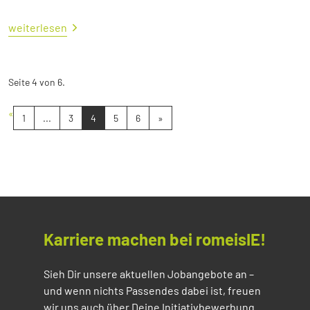
weiterlesen
Seite 4 von 6.
«
1
...
3
4
5
6
»
Karriere machen bei romeisIE!
Sieh Dir unsere aktuellen Jobangebote an –
und wenn nichts Passendes dabei ist, freuen
wir uns auch über Deine Initiativbewerbung.