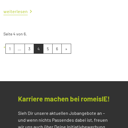
weiterlesen
Seite 4 von 6.
«
1
...
3
4
5
6
»
Karriere machen bei romeisIE!
Sieh Dir unsere aktuellen Jobangebote an –
und wenn nichts Passendes dabei ist, freuen
wir uns auch über Deine Initiativbewerbung.