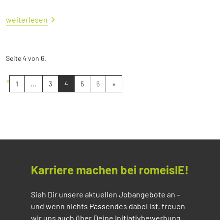
weiterlesen
Seite 4 von 6.
«
1
...
3
4
5
6
»
Karriere machen bei romeisIE!
Sieh Dir unsere aktuellen Jobangebote an –
und wenn nichts Passendes dabei ist, freuen
wir uns auch über Deine Initiativbewerbung.