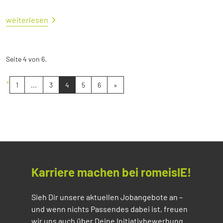
weiterlesen
Seite 4 von 6.
«
1
...
3
4
5
6
»
Karriere machen bei romeisIE!
Sieh Dir unsere aktuellen Jobangebote an –
und wenn nichts Passendes dabei ist, freuen
wir uns auch über Deine Initiativbewerbung.