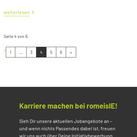
weiterlesen
Seite 4 von 6.
«
1
...
3
4
5
6
»
Karriere machen bei romeisIE!
Sieh Dir unsere aktuellen Jobangebote an –
und wenn nichts Passendes dabei ist, freuen
wir uns auch über Deine Initiativbewerbung.