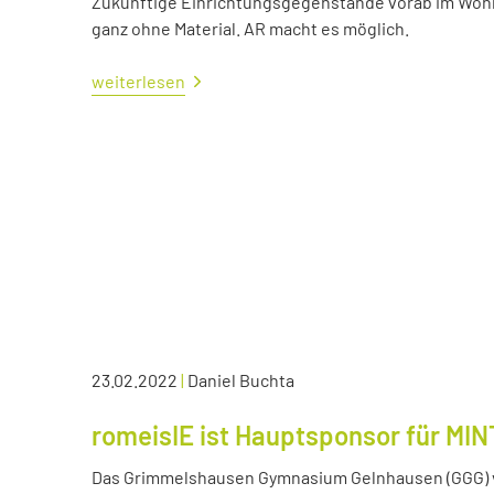
Zukünftige Einrichtungsgegenstände vorab im Wohn
ganz ohne Material. AR macht es möglich.
weiterlesen
23.02.2022
|
Daniel Buchta
romeisIE ist Hauptsponsor für MIN
Das Grimmelshausen Gymnasium Gelnhausen (GGG) v