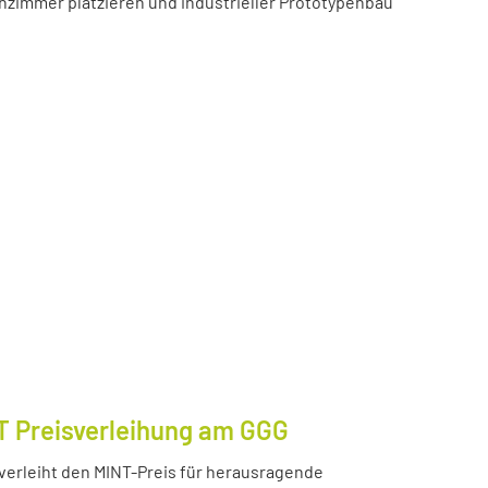
zimmer platzieren und industrieller Prototypenbau
T Preisverleihung am GGG
erleiht den MINT-Preis für herausragende