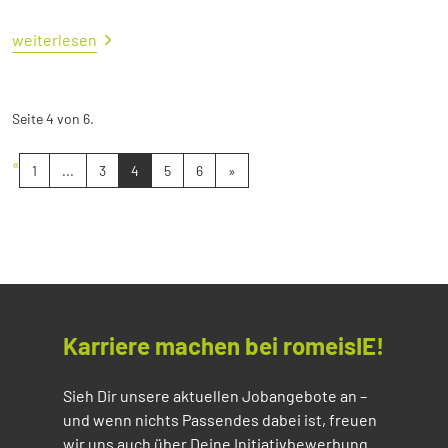
weiterlesen
Seite 4 von 6.
«
1
...
3
4
5
6
»
Karriere machen bei romeisIE!
Sieh Dir unsere aktuellen Jobangebote an –
und wenn nichts Passendes dabei ist, freuen
wir uns auch über Deine Initiativbewerbung.