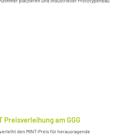
zimmer platzieren und industrieller Prototypenbau
T Preisverleihung am GGG
erleiht den MINT-Preis für herausragende