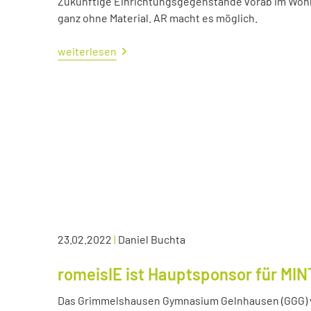
Zukünftige Einrichtungsgegenstände vorab im Wohn
ganz ohne Material. AR macht es möglich.
weiterlesen
23.02.2022
|
Daniel Buchta
romeisIE ist Hauptsponsor für MIN
Das Grimmelshausen Gymnasium Gelnhausen (GGG) v