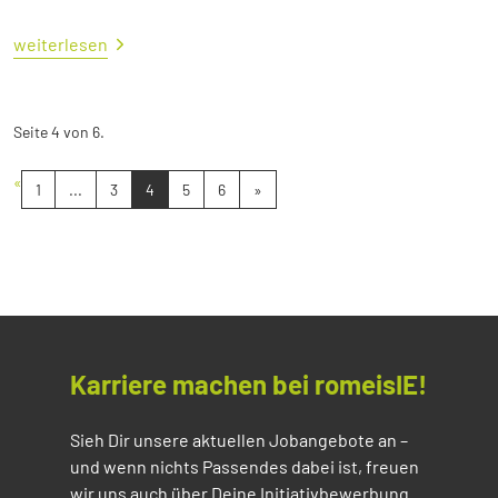
weiterlesen
Seite 4 von 6.
«
1
...
3
4
5
6
»
Karriere machen bei romeisIE!
Sieh Dir unsere aktuellen Jobangebote an –
und wenn nichts Passendes dabei ist, freuen
wir uns auch über Deine Initiativbewerbung.