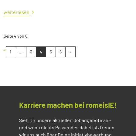
weiterlesen
Seite 4 von 6.
«
1
...
3
4
5
6
»
Karriere machen bei romeisIE!
Sieh Dir unsere aktuellen Jobangebote an –
und wenn nichts Passendes dabei ist, freuen
wir uns auch über Deine Initiativbewerbung.