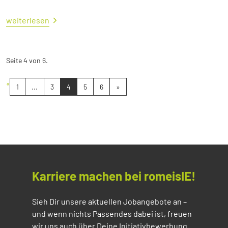
weiterlesen
Seite 4 von 6.
«
1
...
3
4
5
6
»
Karriere machen bei romeisIE!
Sieh Dir unsere aktuellen Jobangebote an –
und wenn nichts Passendes dabei ist, freuen
wir uns auch über Deine Initiativbewerbung.