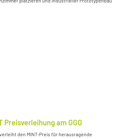
zimmer platzieren und industrieller Prototypenbau
T Preisverleihung am GGG
erleiht den MINT-Preis für herausragende