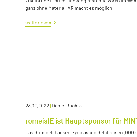
Zukünftige Einrichtungsgegenstände vorab im Wohn
ganz ohne Material. AR macht es möglich.
weiterlesen
23.02.2022
|
Daniel Buchta
romeisIE ist Hauptsponsor für MIN
Das Grimmelshausen Gymnasium Gelnhausen (GGG) v