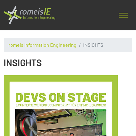
romeis Information Engineering
INSIGHTS
INSIGHTS