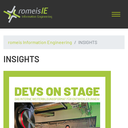
romeis Information Engineering
INSIGHTS
INSIGHTS