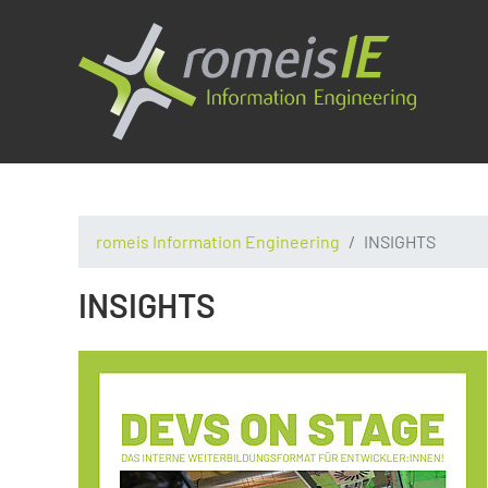
romeis Information Engineering
INSIGHTS
INSIGHTS