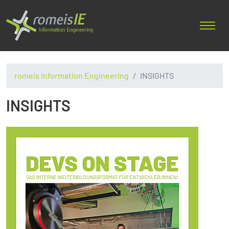
romeis Information Engineering
INSIGHTS
INSIGHTS