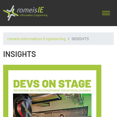
romeis Information Engineering
INSIGHTS
INSIGHTS