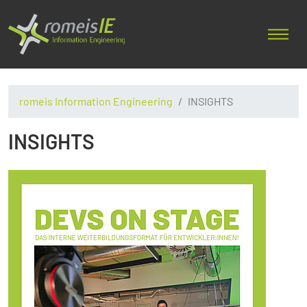
romeis Information Engineering
INSIGHTS
INSIGHTS