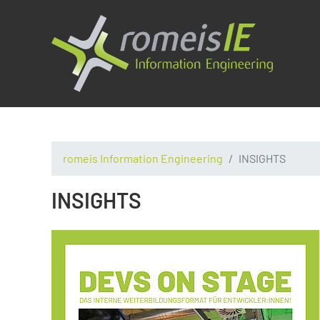
romeis Information Engineering
INSIGHTS
INSIGHTS