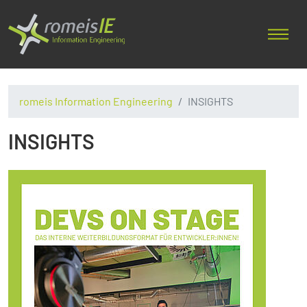
romeis Information Engineering
INSIGHTS
INSIGHTS