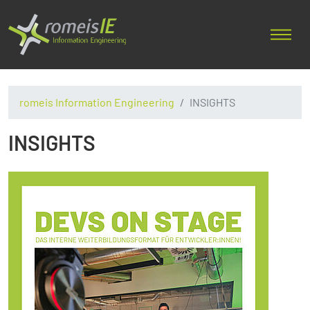
romeis Information Engineering
INSIGHTS
INSIGHTS