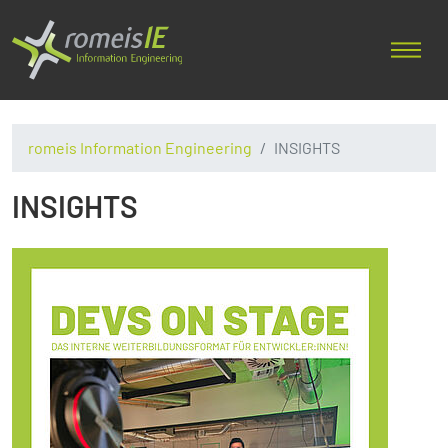
romeis Information Engineering
INSIGHTS
INSIGHTS