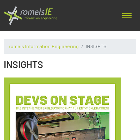
romeis Information Engineering
INSIGHTS
INSIGHTS