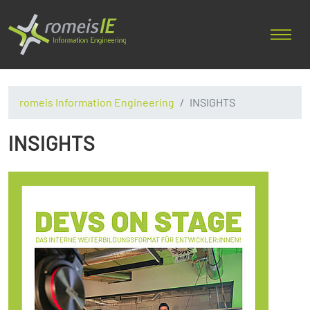
romeis Information Engineering
INSIGHTS
INSIGHTS