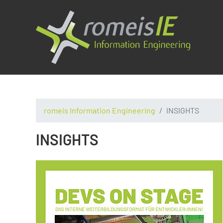
romeis Information Engineering
INSIGHTS
INSIGHTS