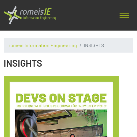
romeis Information Engineering
INSIGHTS
INSIGHTS