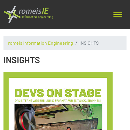
romeis Information Engineering
INSIGHTS
INSIGHTS