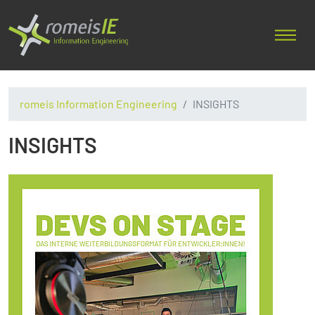
romeis Information Engineering
INSIGHTS
INSIGHTS