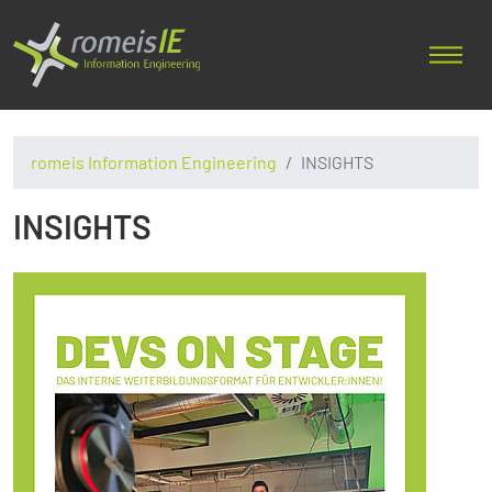
romeis Information Engineering
INSIGHTS
INSIGHTS