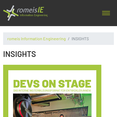
romeis Information Engineering
INSIGHTS
INSIGHTS