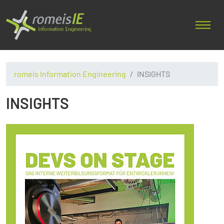
romeis Information Engineering
INSIGHTS
INSIGHTS