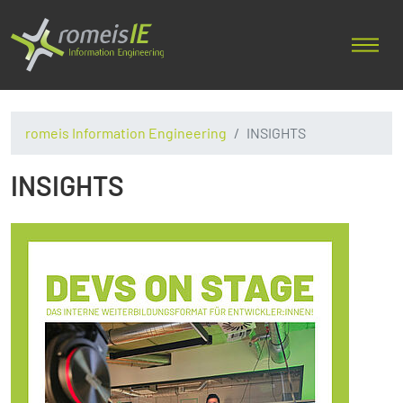
romeis Information Engineering
INSIGHTS
INSIGHTS